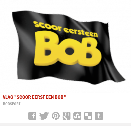
VLAG "SCOOR EERST EEN BOB"
BOBSPORT