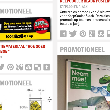
KEEPCOOLER BLACK POSTER
KEEPCOOLER BLACK
MOTIONEEL
Ontwerp en opmaak van 3 nieuwe
voor KeepCooler Black. Deze dien
promotie op beurzen, presentaties
betere slijterij.
TIEMATERIAAL "HOE GOED
PROMOTIONEEL
J BOB"
RT
MOTIONEEL