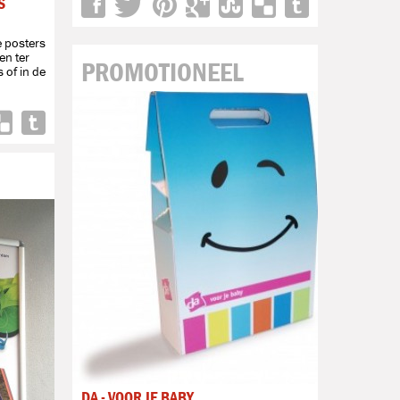
S
 posters
en ter
PROMOTIONEEL
 of in de
DA - VOOR JE BABY