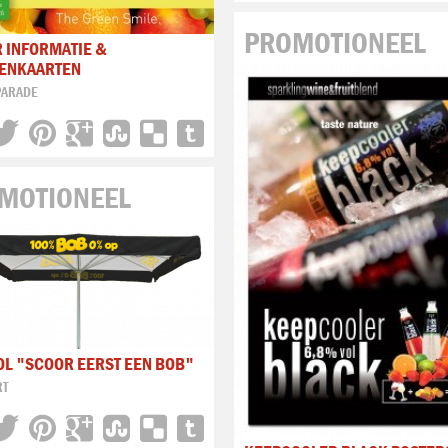
PROMOTIONEEL
 INFORMATIE &
PENKAARTEN
PARADE
MOTIONEEL
L "SCOOR EERST EEN BOB"
RT