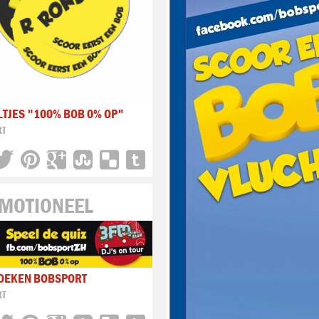
LTJES "100% BOB 0% OP"
RT
MOTIONEEL
OEKEN BOBSPORT
RT