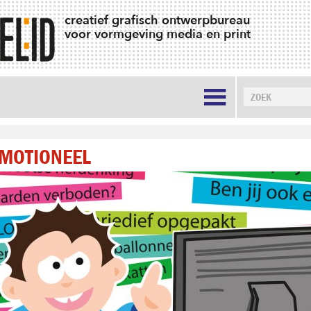
creatief grafisch ontwerpbureau
voor vormgeving media en print

MOTIONEEL