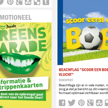
MOTIONEEL
BEACHFLAG "SCOOR EEN BO
VLUCHT"
BOBSPORT
Beachflags zijn er in vele maten,
zorg je dat je bericht op dit vreem
formaat optimaal zichtbaar word