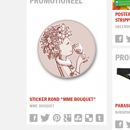
PROMOTIONEEL
POSTER
STRIP
GREENS
PRO
STICKER ROND "MME BOUQUET"
PARASO
MME BOUQUET
BOBSPO