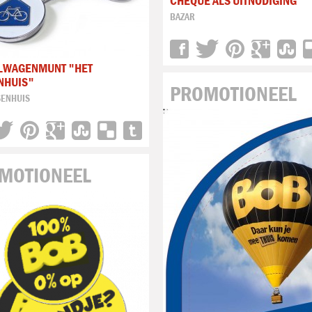
CHEQUE ALS UITNODIGING
BAZAR
LWAGENMUNT "HET
NHUIS"
PROMOTIONEEL
SENHUIS
MOTIONEEL