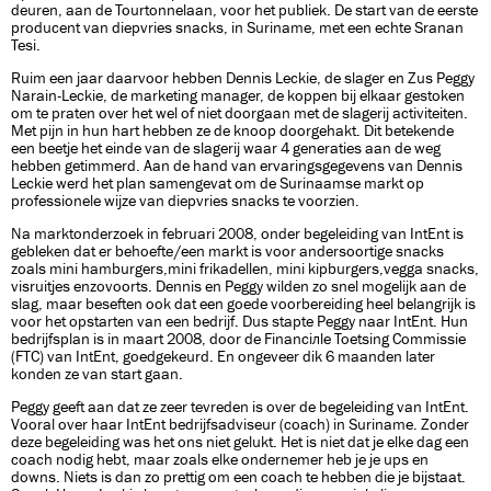
deuren, aan de Tourtonnelaan, voor het publiek. De start van de eerste
producent van diepvries snacks, in Suriname, met een echte Sranan
Tesi.
Ruim een jaar daarvoor hebben Dennis Leckie, de slager en Zus Peggy
Narain-Leckie, de marketing manager, de koppen bij elkaar gestoken
om te praten over het wel of niet doorgaan met de slagerij activiteiten.
Met pijn in hun hart hebben ze de knoop doorgehakt. Dit betekende
een beetje het einde van de slagerij waar 4 generaties aan de weg
hebben getimmerd. Aan de hand van ervaringsgegevens van Dennis
Leckie werd het plan samengevat om de Surinaamse markt op
professionele wijze van diepvries snacks te voorzien.
Na marktonderzoek in februari 2008, onder begeleiding van IntEnt is
gebleken dat er behoefte/een markt is voor andersoortige snacks
zoals mini hamburgers,mini frikadellen, mini kipburgers,vegga snacks,
visruitjes enzovoorts. Dennis en Peggy wilden zo snel mogelijk aan de
slag, maar beseften ook dat een goede voorbereiding heel belangrijk is
voor het opstarten van een bedrijf. Dus stapte Peggy naar IntEnt. Hun
bedrijfsplan is in maart 2008, door de Financiële Toetsing Commissie
(FTC) van IntEnt, goedgekeurd. En ongeveer dik 6 maanden later
konden ze van start gaan.
Peggy geeft aan dat ze zeer tevreden is over de begeleiding van IntEnt.
Vooral over haar IntEnt bedrijfsadviseur (coach) in Suriname. Zonder
deze begeleiding was het ons niet gelukt. Het is niet dat je elke dag een
coach nodig hebt, maar zoals elke ondernemer heb je je ups en
downs. Niets is dan zo prettig om een coach te hebben die je bijstaat.