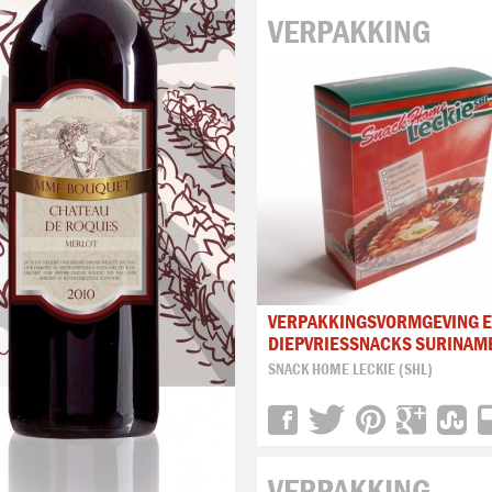
VERPAKKING
VERPAKKINGSVORMGEVING E
DIEPVRIESSNACKS SURINAM
SNACK HOME LECKIE (SHL)
VERPAKKING