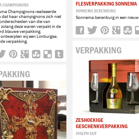
FLESVERPAKKING SONNEMA
A CHAMPIGNONS
SONNEMA BERENBURG
rama Champignons realiseerde
 dat haar champignons zich niet
Sonnema berenburg in een nieuw 
onderscheiden van die van
zolang deze waren verpakt in de
rd blauwe verpakking.
ontwerpten wij een Limburgse,
nde verpakking.
VERPAKKING
PAKKING
ZESHOEKIGE
GESCHENKVERPAKKING
JOSEPH GUY