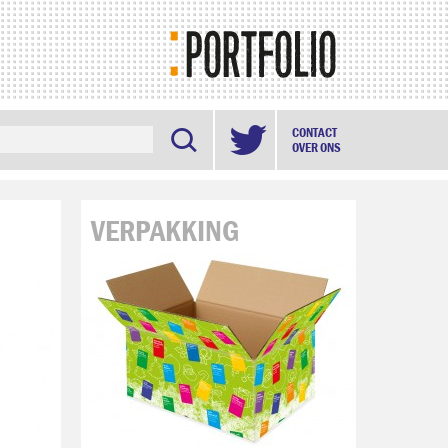

CONTACT
OVER ONS
VERPAKKING