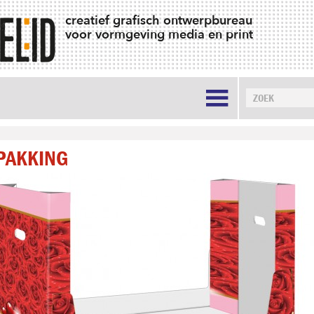
creatief grafisch ontwerpbureau
voor vormgeving media en print

PAKKING