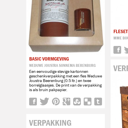
FLESE
MME BO
BASIC VORMGEVING
WEDUWE JOUSTRA SONNEMA BERENBURG
VER
Een eenvoudige stevige kartonnen
geschenkverpakking met een fles Weduwe
Joustra Beerenburg (0.5 ltr.) en twee
borrelglaasjes. De print van de verpakking
is als bruin pakpapier.
VERPAKKING