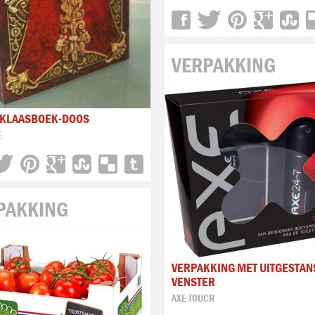
VERPAKKING
RKLAASBOEK-DOOS
E
PAKKING
VERPAKKING MET UITGESTAN
VENSTER
AXE TOUCH