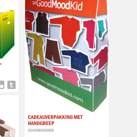
"
CADEAUVERPAKKING MET
HANDGREEP
GOODMOODKID