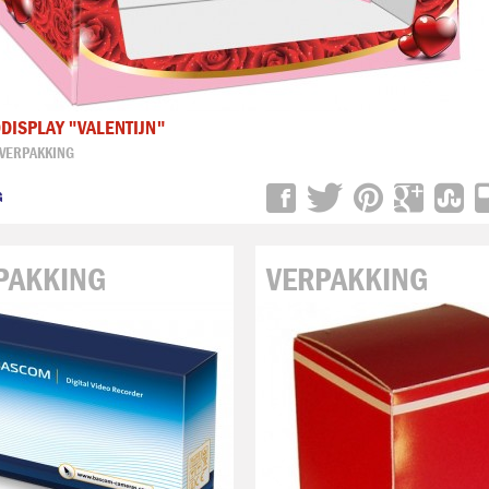
ISPLAY "VALENTIJN"
 VERPAKKING

PAKKING
VERPAKKING