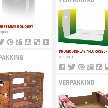
TIKET MME BOUQUET
UQUET
PROMODISPLAY "FLORASELF
PAKKING
FLORASELF
VERPAKKING