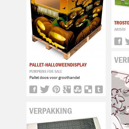
TROST
ARISTO
VER
PALLET-HALLOWEENDISPLAY
PUMPKINS FOR SALE
Pallet doos voor groothandel
VERPAKKING